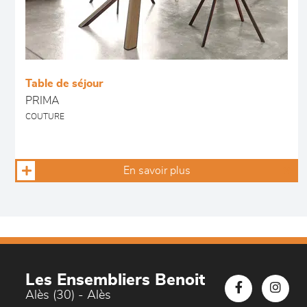
Table de séjour
PRIMA
COUTURE
En savoir plus
Les Ensembliers Benoit
Alès (30) - Alès