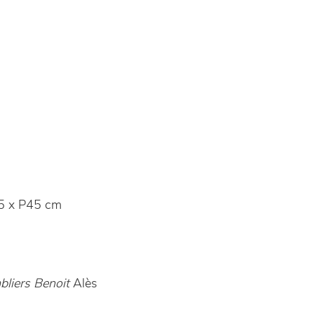
5 x P45 cm
liers Benoit
Alès