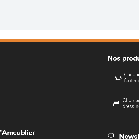
Nos produ
Canap
fauteui
Chambr
dressin
L'Ameublier
Newsl