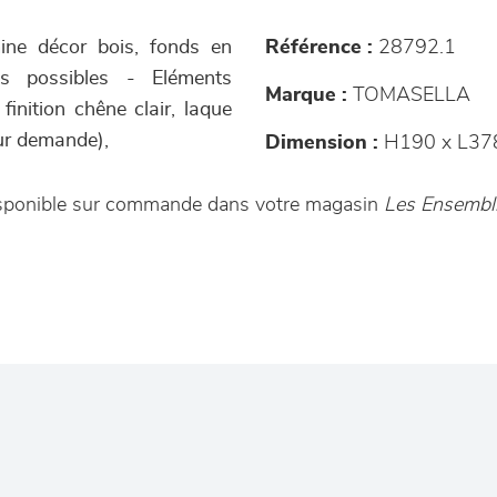
ne décor bois, fonds en
Référence :
28792.1
s possibles - Eléments
Marque :
TOMASELLA
inition chêne clair, laque
ur demande),
Dimension :
H190 x L378
isponible sur commande dans votre magasin
Les Ensembli