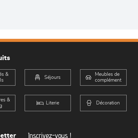
its
és &
Meubles de
Séjours
ls
complément
es &
Literie
Décoration
g
Inscrivez-vous !
etter