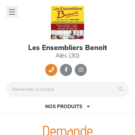
Panneau de gestion des cookies
lose
nu
Les Ensembliers Benoit
Alès (30)
NOS PRODUITS
Demande