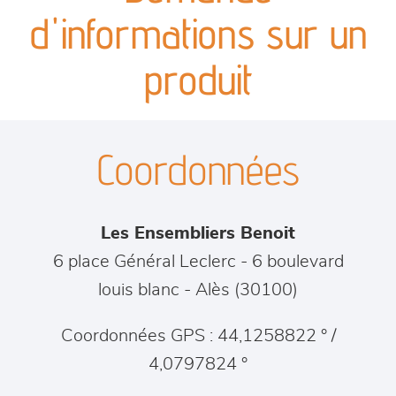
canapés et fauteuils
d'informations sur un
séjours
produit
meubles de complément
Coordonnées
chambres et dressing
literie
Les Ensembliers Benoit
décoration
6 place Général Leclerc - 6 boulevard
louis blanc
-
Alès
(
30100
)
Coordonnées GPS : 44,1258822 ° /
4,0797824 °