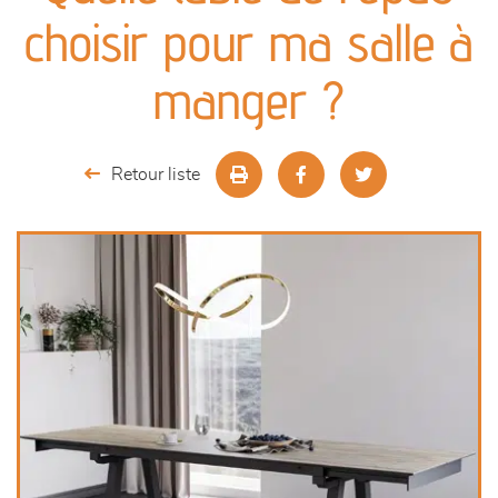
canapés et fauteuils
choisir pour ma salle à
séjours
manger ?
meubles de complément
Retour liste
chambres et dressing
literie
décoration