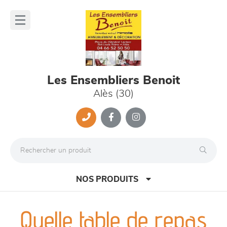
Panneau de gestion des cookies
lose
nu
Les Ensembliers Benoit
Alès (30)
NOS PRODUITS
Quelle table de repas