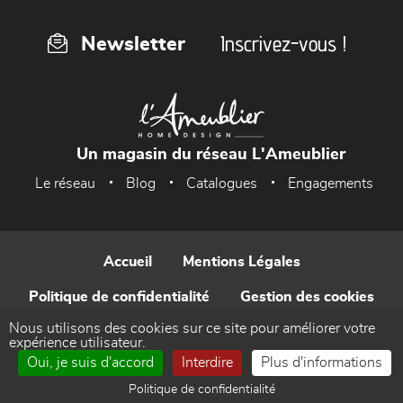
Inscrivez-vous !
Newsletter
Un magasin du réseau L'Ameublier
Le réseau
Blog
Catalogues
Engagements
Accueil
Mentions Légales
Politique de confidentialité
Gestion des cookies
Nous utilisons des cookies sur ce site pour améliorer votre
Contact
expérience utilisateur.
Oui, je suis d'accord
Interdire
Plus d'informations
Réalisé par WEB Enseignes
Politique de confidentialité