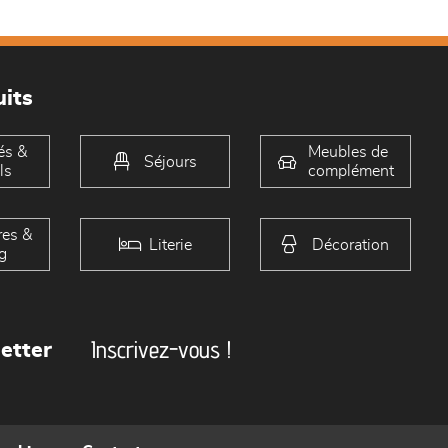
its
és &
Meubles de
Séjours
ls
complément
es &
Literie
Décoration
g
Inscrivez-vous !
etter