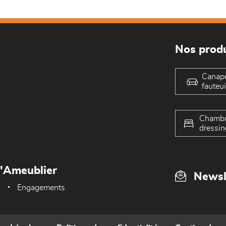
Nos produ
Canap
fauteui
Chambr
dressin
L'Ameublier
Newsl
Engagements