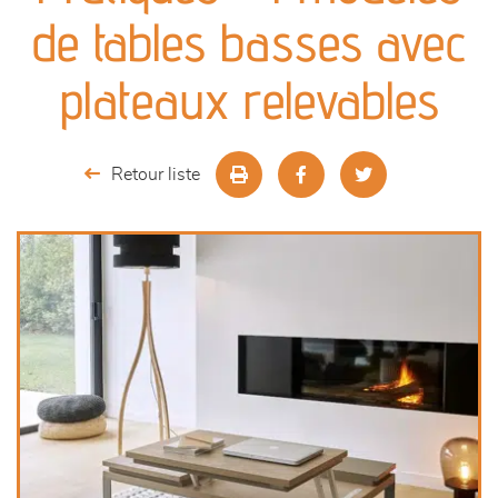
canapés et fauteuils
de tables basses avec
séjours
plateaux relevables
meubles de complément
Retour liste
chambres et dressing
literie
décoration