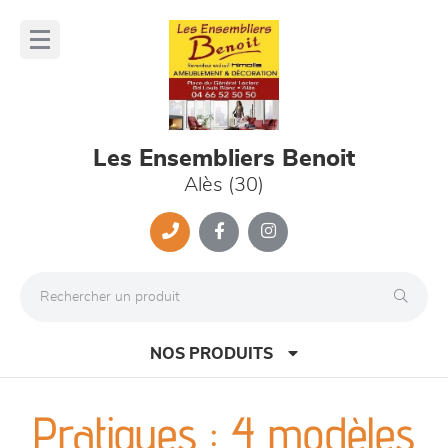
Panneau de gestion des cookies
lose
nu
Les Ensembliers Benoit
Alès (30)
NOS PRODUITS
Pratiques : 4 modèles