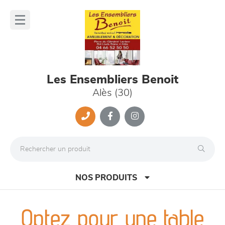
Panneau de gestion des cookies
lose
nu
Les Ensembliers Benoit
Alès (30)
NOS PRODUITS
Optez pour une table