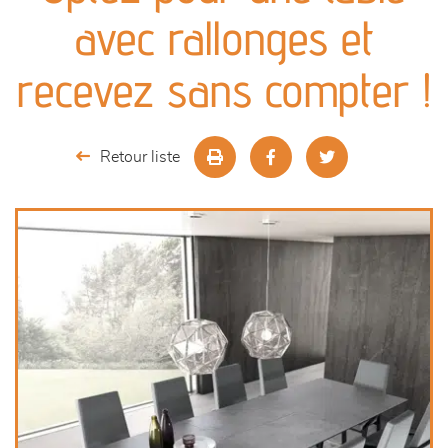
canapés et fauteuils
avec rallonges et
séjours
recevez sans compter !
meubles de complément
Retour liste
chambres et dressing
literie
décoration