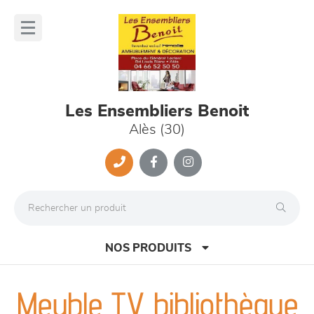
Panneau de gestion des cookies
lose
nu
Les Ensembliers Benoit
Alès (30)
NOS PRODUITS
Meuble TV bibliothèque