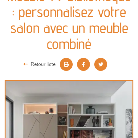
canapés et fauteuils
: personnalisez votre
séjours
salon avec un meuble
meubles de complément
combiné
chambres et dressing
Retour liste
literie
décoration