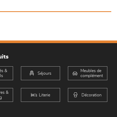
its
és &
Meubles de
Séjours
ls
complément
es &
Literie
Décoration
g