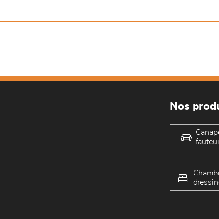
Nos produ
Canap
fauteui
Chambr
dressin