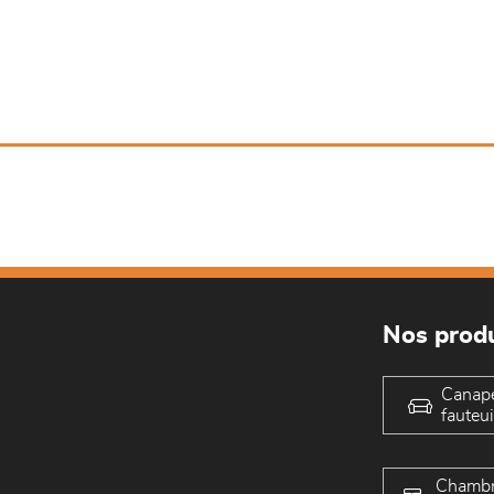
Nos produ
Canap
fauteui
Chambr