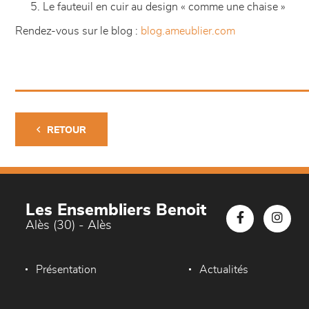
Le fauteuil en cuir au design « comme une chaise »
Rendez-vous sur le blog :
blog.ameublier.com
RETOUR
Les Ensembliers Benoit
Alès (30) - Alès
Présentation
Actualités