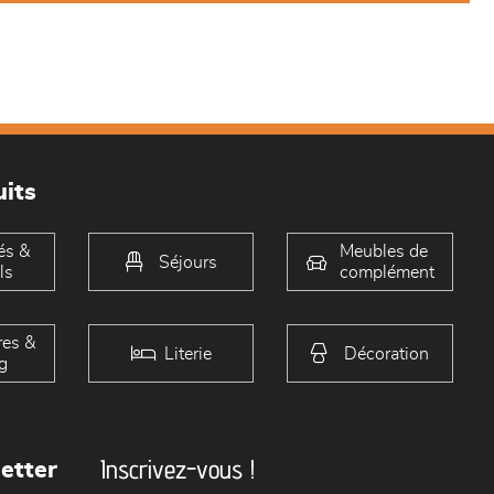
its
és &
Meubles de
Séjours
ls
complément
es &
Literie
Décoration
g
Inscrivez-vous !
etter