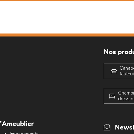
Nos produ
Canap
fauteui
Chambr
dressin
L'Ameublier
Newsl