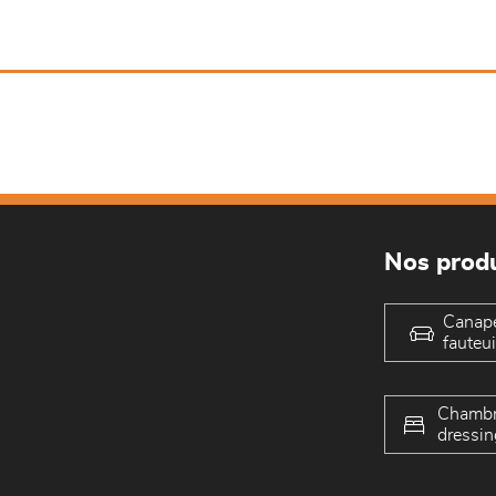
Nos produ
Canap
fauteui
Chambr
dressin