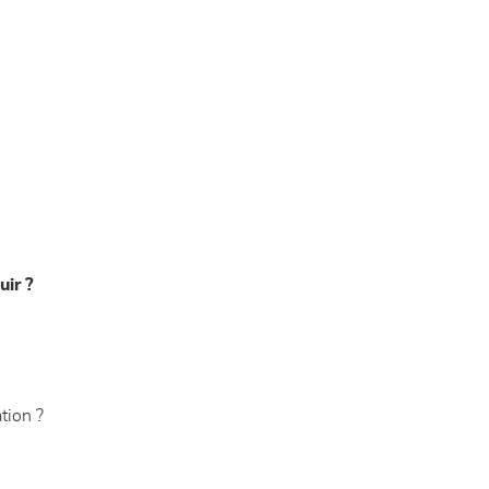
uir ?
tion ?