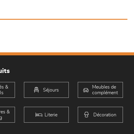
its
és &
Meubles de
Séjours
ls
complément
es &
Literie
Décoration
g