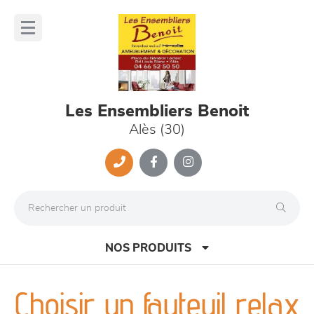
Panneau de gestion des cookies
lose
nu
Les Ensembliers Benoit
Alès (30)
NOS PRODUITS
Choisir un fauteuil relax