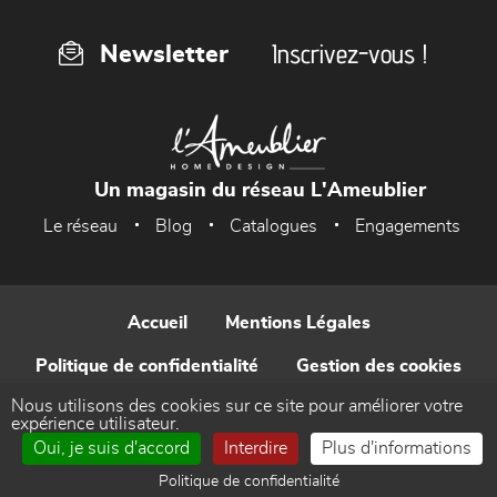
Inscrivez-vous !
Newsletter
Un magasin du réseau L'Ameublier
Le réseau
Blog
Catalogues
Engagements
Accueil
Mentions Légales
Politique de confidentialité
Gestion des cookies
Nous utilisons des cookies sur ce site pour améliorer votre
Contact
expérience utilisateur.
Oui, je suis d'accord
Interdire
Plus d'informations
Réalisé par WEB Enseignes
Politique de confidentialité