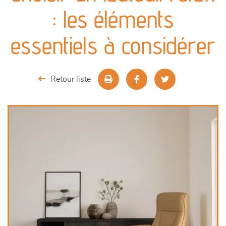
canapés et fauteuils
: les éléments
séjours
essentiels à considérer
meubles de complément
Retour liste
chambres et dressing
literie
décoration